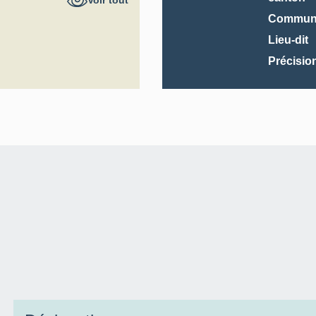
Voir tout
Commun
Lieu-dit
Précisio