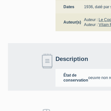
Dates
1936,
daté par
Auteur :
Le Coq
Auteur(s)
Auteur :
Vilain 
Description
État de
oeuvre non r
conservation