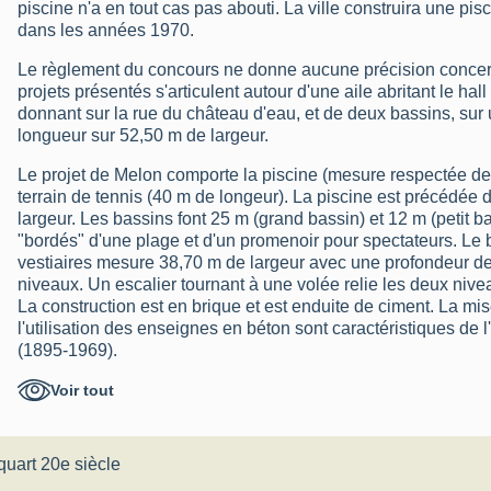
piscine n'a en tout cas pas abouti. La ville construira une pis
dans les années 1970.
Le règlement du concours ne donne aucune précision conce
projets présentés s'articulent autour d'une aile abritant le hal
donnant sur la rue du château d'eau, et de deux bassins, sur
longueur sur 52,50 m de largeur.
Le projet de Melon comporte la piscine (mesure respectée de
terrain de tennis (40 m de longeur). La piscine est précédée
largeur. Les bassins font 25 m (grand bassin) et 12 m (petit b
"bordés" d'une plage et d'un promenoir pour spectateurs. Le bâ
vestiaires mesure 38,70 m de largeur avec une profondeur de 
niveaux. Un escalier tournant à une volée relie les deux nivea
La construction est en brique et est enduite de ciment. La m
l'utilisation des enseignes en béton sont caractéristiques de 
(1895-1969).
La piscine de Vilain est constituée de trois ailes : l'aile sur 
Voir tout
le hall (33,50 m de largeur sur 11 m de profondeur) et les deux
cabines. L'ensemble, en retrait de 11 m par rapport à la rue, e
priori couvert de toits-terrasses en béton (?). L'épuration des
quart 20e siècle
matériaux en font un projet moderniste.