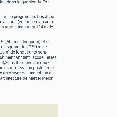
cine dans le quartier du Fort
rnant le programme. Les deux
l d'accueil (en forme d'abside)
 un terrain mesurant 124 m de
 52,50 m de longueur) et un
 d'un square de 23,50 m de
assin) de longueur et sont
timent abritant l'accueil et les
8,20 m. Il s'élève sur deux
ux sur l'élévation postérieure.
ise en œuvre des matériaux et
l'architecture de Marcel Melon
la rue du château d'eau accueille
 ailes en retour qui abritent les
st en rez-de-chaussée. Il est a
 volumes et le choix des