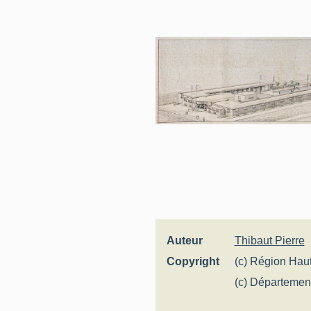
Auteur
Thibaut Pierre
Copyright
(c) Région Haut
général
(c) Département
départemental