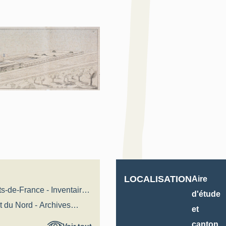
LOCALISATION
Aire
s-de-France - Inventaire
d'étude
 du Nord - Archives
et
es
canton