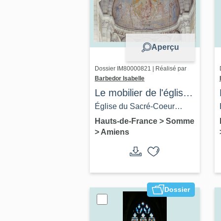
Aperçu
Dossier IM80000821 | Réalisé par
Barbedor Isabelle
Le mobilier de l'église
du Sacré-Cœur
Église du Sacré-Coeur
d'Amiens
d'Amiens
Hauts-de-France
>
Somme
>
Amiens
Dossier