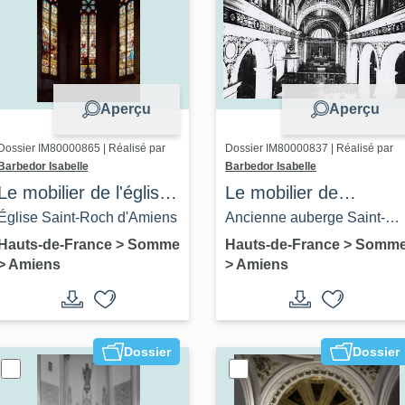
Aperçu
Aperçu
Dossier IM80000865 | Réalisé par
Dossier IM80000837 | Réalisé par
Barbedor Isabelle
Barbedor Isabelle
Le mobilier de l'église
Le mobilier de
Saint-Roch d'Amiens
l'ancienne église
Église Saint-Roch d'Amiens
Ancienne auberge Saint-
Sainte-Anne
Antoine et chapelle Sainte-
Hauts-de-France
>
Somme
Hauts-de-France
>
Somm
>
Amiens
>
Amiens
Anne (détruit)
Dossier
Dossier