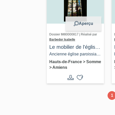
Aperçu
Dossier IM80000817 | Réalisé par
Barbedor Isabelle
Le mobilier de l'église
Saint-Germain
Ancienne église paroissiale
d'Amiens
et cimetière Saint-Germain-
Hauts-de-France
>
Somme
>
Amiens
l'Ecossais d'Amiens
1