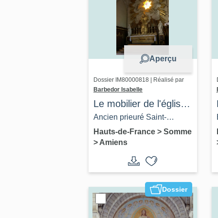
Aperçu
Dossier IM80000818 | Réalisé par
Barbedor Isabelle
Le mobilier de l'église
Saint-Leu
Ancien prieuré Saint-
Lambert puis église
Hauts-de-France
>
Somme
>
Amiens
paroissiale et ancien
cimetière Saint-Leu
d'Amiens
Dossier