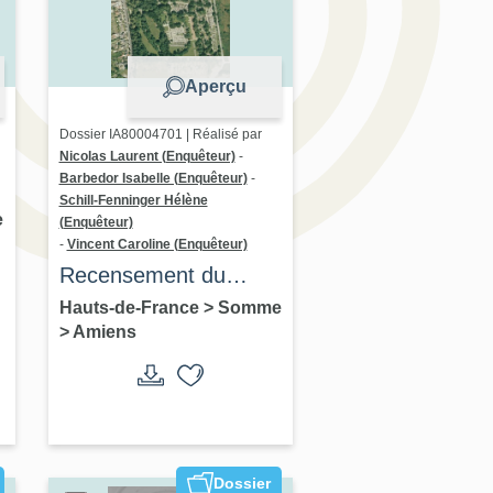
Aperçu
Dossier IA80004701 | Réalisé par
Nicolas Laurent (Enquêteur)
-
Barbedor Isabelle (Enquêteur)
-
Schill-Fenninger Hélène
s
e
(Enquêteur)
-
Vincent Caroline (Enquêteur)
Recensement du
cimetière de la
Hauts-de-France
>
Somme
>
Amiens
Madeleine à Amiens -
dossier de
présentation
Dossier