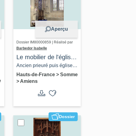
Aperçu
Dossier IM80000859 | Réalisé par
Barbedor Isabelle
Le mobilier de l'église
Saint-Léger de
Ancien prieuré puis église
Longpré-lès-Amiens
paroissiale Saint-Léger et
Hauts-de-France
>
Somme
e
>
Amiens
ancien cimetière de
Longpré-lès-Amiens
Dossier