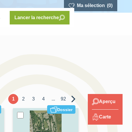
Ma sélection
(0)
s
Lancer la recherche
1
2
3
4
...
92
Aperçu
Dossier
Carte