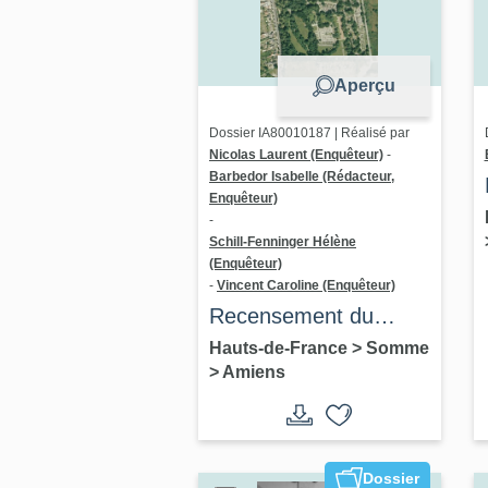
Aperçu
Dossier IA80010187 | Réalisé par
Nicolas Laurent (Enquêteur)
-
Barbedor Isabelle (Rédacteur,
Enquêteur)
-
Schill-Fenninger Hélène
(Enquêteur)
-
Vincent Caroline (Enquêteur)
Recensement du
cimetière de la
Hauts-de-France
>
Somme
>
Amiens
Madeleine d'Amiens -
conditions d'enquête
Dossier