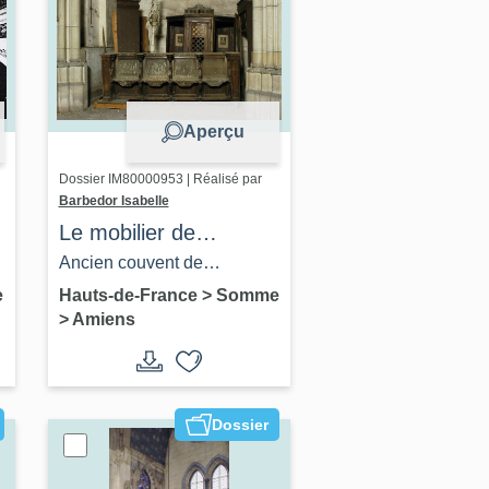
Aperçu
Dossier IM80000953 | Réalisé par
Barbedor Isabelle
Le mobilier de
l'ancienne église
Ancien couvent de
conventuelle des
Franciscains, dit des
e
Hauts-de-France
>
Somme
>
Amiens
Cordeliers, devenue
Cordeliers, actuellement
église paroissiale
église paroissiale Saint-
Saint-Remi
Remi et square Pierre-
Marie-Saguez
Dossier