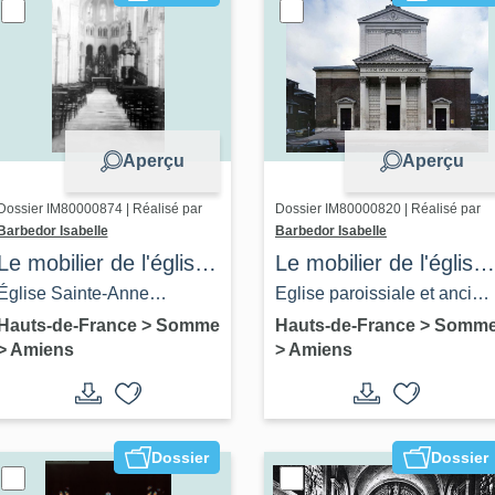
Aperçu
Aperçu
Dossier IM80000874 | Réalisé par
Dossier IM80000820 | Réalisé par
Barbedor Isabelle
Barbedor Isabelle
Le mobilier de l'église
Le mobilier de l'église
Sainte-Anne d'Amiens
Saint-Jacques
Église Sainte-Anne
Eglise paroissiale et ancien
d'Amiens
d'Amiens
cimetière Saint-Jacques
Hauts-de-France
>
Somme
Hauts-de-France
>
Somm
>
Amiens
>
Amiens
d'Amiens
Dossier
Dossier