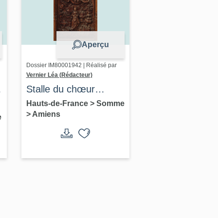
Aperçu
Dossier IM80001942 | Réalisé par
Vernier Léa (Rédacteur)
Stalle du chœur
(décor en bas-relief
Hauts-de-France
>
Somme
>
Amiens
d'une jouée) : la
e
Vierge des litanies