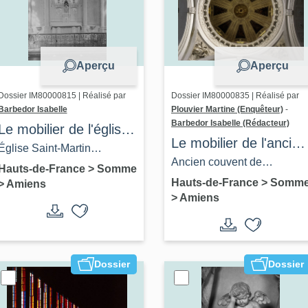
Aperçu
Aperçu
Dossier IM80000815 | Réalisé par
Dossier IM80000835 | Réalisé par
Barbedor Isabelle
Plouvier Martine (Enquêteur)
-
Barbedor Isabelle (Rédacteur)
Le mobilier de l'église
Le mobilier de l'ancien
Saint-Martin d'Amiens
Église Saint-Martin
couvent de la
Ancien couvent de
d'Amiens
Hauts-de-France
>
Somme
Visitation et de
Visitandines, dit de la
Hauts-de-France
>
Somm
>
Amiens
>
Amiens
l'ancien séminaire
Visitation, devenu grand
d'Amiens
séminaire, puis Archives
départementales et
Direction régionale des
Dossier
Dossier
Affaires culturelles (DRAC)