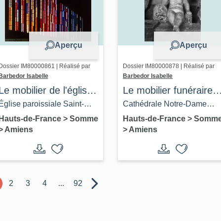
Aperçu
Aperçu
Dossier IM80000861 | Réalisé par
Dossier IM80000878 | Réalisé par
Barbedor Isabelle
Barbedor Isabelle
Le mobilier de l'église
Le mobilier funéraire
paroissiale Saint-
de la cathédrale
Église paroissiale Saint-
Cathédrale Notre-Dame
Pierre d'Amiens
d'Amiens
Pierre d'Amiens
d'Amiens (anciennes
Hauts-de-France
>
Somme
Hauts-de-France
>
Somm
>
Amiens
>
Amiens
basiliques Saint-Firmin et
Sainte-Marie)
2
3
4
...
92