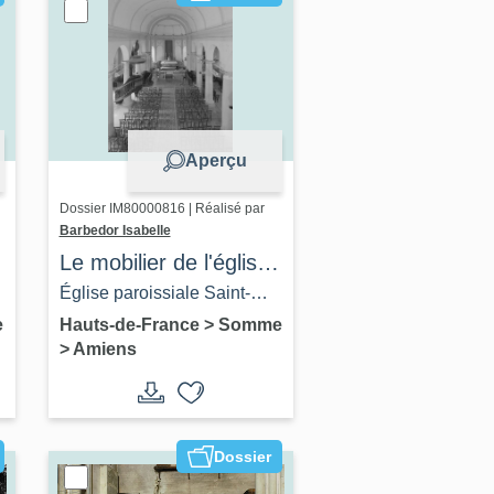
Aperçu
Dossier IM80000816 | Réalisé par
Barbedor Isabelle
Le mobilier de l'église
Saint-Firmin d'Amiens
Église paroissiale Saint-
Firmin-le-Martyr d'Amiens
e
Hauts-de-France
>
Somme
>
Amiens
Dossier