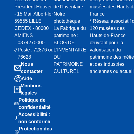
Président-Hoover
de l'Inventaire
musées des Hauts-d
- 15 Mail Albert-Ier
Notre
France
59555 LILLE
photothèque
* Réseau associatif 
CEDEX - 80000
La Fabrique du
120 musées des
AMIENS
patrimoine :
Hauts-de-France
0374270000
BLOG DE
œuvrant pour la
Poste : 72876 ou
L'INVENTAIRE
valorisation du
76628
DU
patrimoine des métie
Nous
PATRIMOINE
et des industries
contacter
CULTUREL
anciennes ou actuel
Aide
Mentions
légales
Politique de
confidentialité
Accessibilité :
non conforme
Protection des