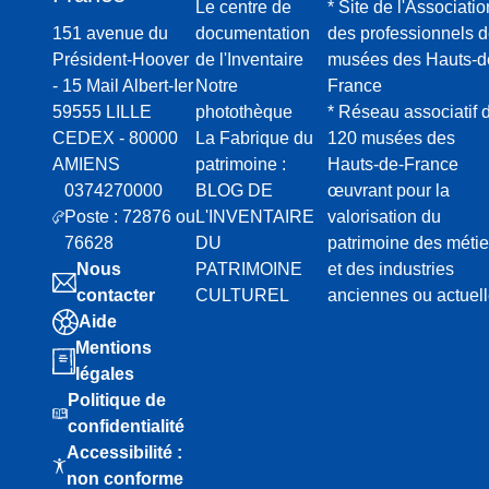
Le centre de
* Site de l'Associatio
151 avenue du
documentation
des professionnels 
Président-Hoover
de l'Inventaire
musées des Hauts-d
- 15 Mail Albert-Ier
Notre
France
59555 LILLE
photothèque
* Réseau associatif 
CEDEX - 80000
La Fabrique du
120 musées des
AMIENS
patrimoine :
Hauts-de-France
0374270000
BLOG DE
œuvrant pour la
Poste : 72876 ou
L'INVENTAIRE
valorisation du
76628
DU
patrimoine des métie
Nous
PATRIMOINE
et des industries
contacter
CULTUREL
anciennes ou actuel
Aide
Mentions
légales
Politique de
confidentialité
Accessibilité :
non conforme