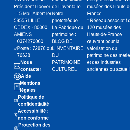
Président-Hoover
de l'Inventaire
musées des Hauts-d
- 15 Mail Albert-Ier
Notre
France
59555 LILLE
photothèque
* Réseau associatif 
CEDEX - 80000
La Fabrique du
120 musées des
AMIENS
patrimoine :
Hauts-de-France
0374270000
BLOG DE
œuvrant pour la
Poste : 72876 ou
L'INVENTAIRE
valorisation du
76628
DU
patrimoine des métie
Nous
PATRIMOINE
et des industries
contacter
CULTUREL
anciennes ou actuel
Aide
Mentions
légales
Politique de
confidentialité
Accessibilité :
non conforme
Protection des