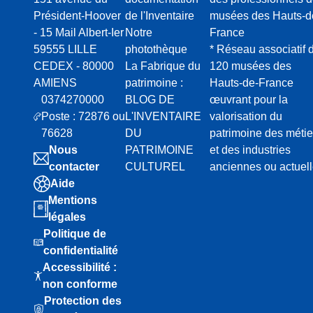
Président-Hoover
de l'Inventaire
musées des Hauts-d
- 15 Mail Albert-Ier
Notre
France
59555 LILLE
photothèque
* Réseau associatif 
CEDEX - 80000
La Fabrique du
120 musées des
AMIENS
patrimoine :
Hauts-de-France
0374270000
BLOG DE
œuvrant pour la
Poste : 72876 ou
L'INVENTAIRE
valorisation du
76628
DU
patrimoine des métie
Nous
PATRIMOINE
et des industries
contacter
CULTUREL
anciennes ou actuel
Aide
Mentions
légales
Politique de
confidentialité
Accessibilité :
non conforme
Protection des