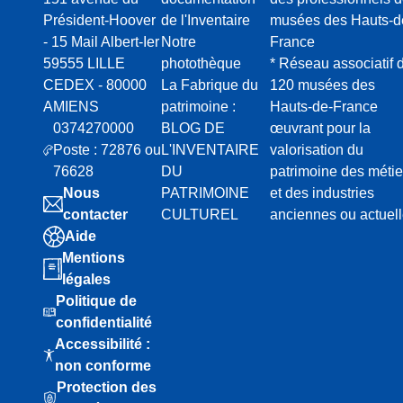
Président-Hoover
de l'Inventaire
musées des Hauts-d
- 15 Mail Albert-Ier
Notre
France
59555 LILLE
photothèque
* Réseau associatif 
CEDEX - 80000
La Fabrique du
120 musées des
AMIENS
patrimoine :
Hauts-de-France
0374270000
BLOG DE
œuvrant pour la
Poste : 72876 ou
L'INVENTAIRE
valorisation du
76628
DU
patrimoine des métie
Nous
PATRIMOINE
et des industries
contacter
CULTUREL
anciennes ou actuel
Aide
Mentions
légales
Politique de
confidentialité
Accessibilité :
non conforme
Protection des