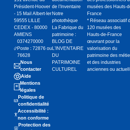
Président-Hoover
de l'Inventaire
musées des Hauts-d
- 15 Mail Albert-Ier
Notre
France
59555 LILLE
photothèque
* Réseau associatif 
CEDEX - 80000
La Fabrique du
120 musées des
AMIENS
patrimoine :
Hauts-de-France
0374270000
BLOG DE
œuvrant pour la
Poste : 72876 ou
L'INVENTAIRE
valorisation du
76628
DU
patrimoine des métie
Nous
PATRIMOINE
et des industries
contacter
CULTUREL
anciennes ou actuel
Aide
Mentions
légales
Politique de
confidentialité
Accessibilité :
non conforme
Protection des