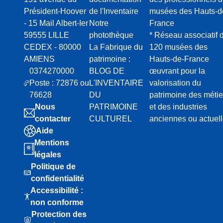
Président-Hoover
de l'Inventaire
musées des Hauts-d
- 15 Mail Albert-Ier
Notre
France
59555 LILLE
photothèque
* Réseau associatif 
CEDEX - 80000
La Fabrique du
120 musées des
AMIENS
patrimoine :
Hauts-de-France
0374270000
BLOG DE
œuvrant pour la
Poste : 72876 ou
L'INVENTAIRE
valorisation du
76628
DU
patrimoine des métie
Nous
PATRIMOINE
et des industries
contacter
CULTUREL
anciennes ou actuel
Aide
Mentions
légales
Politique de
confidentialité
Accessibilité :
non conforme
Protection des