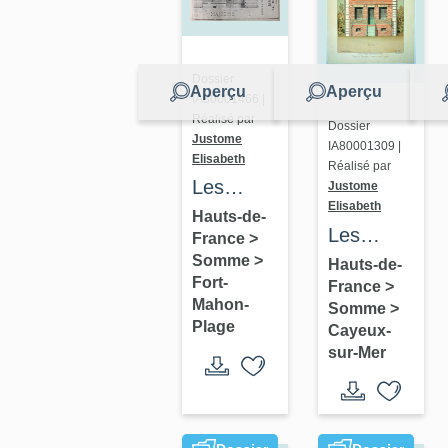
Dossier
Aperçu
Aperçu
IA80001466 |
Réalisé par
Dossier
Justome
IA80001309 |
Elisabeth
Réalisé par
Les
Justome
Elisabeth
maisons
Hauts-de-
Les
France
>
et les
maisons
Somme
>
Hauts-de-
immeubles
Fort-
France
>
et les
de la
Mahon-
Somme
>
immeubles
station
Plage
Cayeux-
de
sur-Mer
balnéaire
l'agglomérati
de Fort-
balnéaire
Mahon-
de
Plage