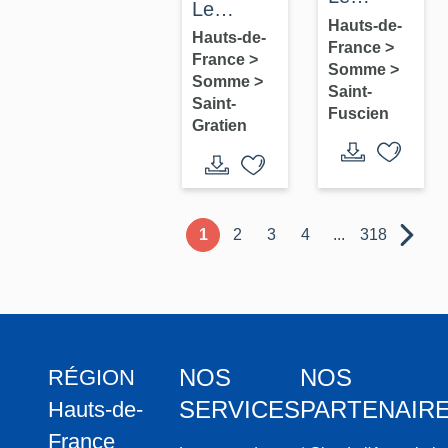
Le
territoire
Hauts-de-
canton
Hauts-de-
France
>
communal
France
>
de
Somme
>
de Saint-
Somme
>
Villers-
Saint-
Saint-
Fuscien
Fuscien
Bocage :
Gratien
le
territoire
de la
commune
1
2
3
4
...
318
de Saint-
Gratien
NOS
NOS
RÉGION
SERVICES
PARTENAIR
Hauts-de-
France