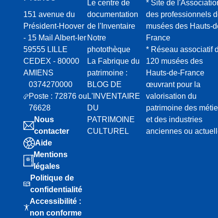
Le centre de
* Site de l'Associatio
151 avenue du
documentation
des professionnels 
Président-Hoover
de l'Inventaire
musées des Hauts-d
- 15 Mail Albert-Ier
Notre
France
59555 LILLE
photothèque
* Réseau associatif 
CEDEX - 80000
La Fabrique du
120 musées des
AMIENS
patrimoine :
Hauts-de-France
0374270000
BLOG DE
œuvrant pour la
Poste : 72876 ou
L'INVENTAIRE
valorisation du
76628
DU
patrimoine des métie
Nous
PATRIMOINE
et des industries
contacter
CULTUREL
anciennes ou actuel
Aide
Mentions
légales
Politique de
confidentialité
Accessibilité :
non conforme