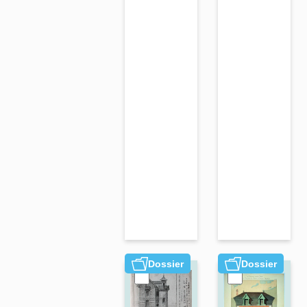
de la
Haute-
Somme -
conditions
d'enquête
Dossier
Dossier