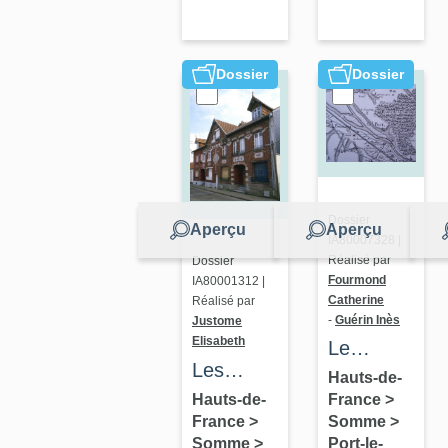
balnéaire
de la
d'Ault
Madeleine
Dossier
Dossier
Dossier
Aperçu
Aperçu
IA80007328 |
Réalisé par
Dossier
Fourmond
IA80001312 |
Catherine
Réalisé par
-
Guérin Inès
Justome
Elisabeth
Le
Les
territoire
Hauts-de-
maisons
Hauts-de-
France
>
communal
France
>
Somme
>
de
de Port-
Somme
>
Port-le-