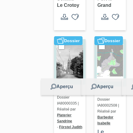
villégiature
le-Grand
Le Crotoy
Grand
du
Crotoy
Dossier
Dossier
Aperçu
Aperçu
Dossier
Dossier
IA80000335 |
IA80002508 |
Réalisé par
Réalisé par
Platerier
Barbedor
Sandrine
Isabelle
-
Förstel Judith
Le