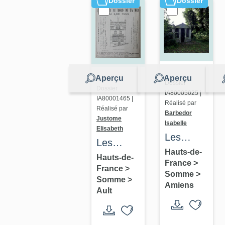
Dossier
Dossier
Cayeux-
sur-Mer
Aperçu
Aperçu
Dossier
Dossier
IA80005025 |
IA80001465 |
Réalisé par
Réalisé par
Barbedor
Justome
Isabelle
Elisabeth
Les
Les
tombeaux
Hauts-de-
maisons
Hauts-de-
France
>
et
France
>
et les
Somme
>
monuments
Somme
>
immeubles
Amiens
Ault
funéraires
de
du
l'agglomération
cimetière