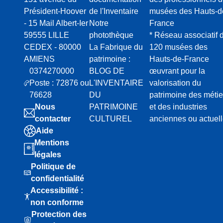
Président-Hoover
de l'Inventaire
musées des Hauts-d
- 15 Mail Albert-Ier
Notre
France
59555 LILLE
photothèque
* Réseau associatif 
CEDEX - 80000
La Fabrique du
120 musées des
AMIENS
patrimoine :
Hauts-de-France
0374270000
BLOG DE
œuvrant pour la
Poste : 72876 ou
L'INVENTAIRE
valorisation du
76628
DU
patrimoine des métie
Nous
PATRIMOINE
et des industries
contacter
CULTUREL
anciennes ou actuel
Aide
Mentions
légales
Politique de
confidentialité
Accessibilité :
non conforme
Protection des