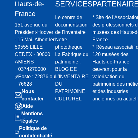
SERVICES
PARTENAIR
Hauts-de-
France
Le centre de
* Site de l'Associatio
151 avenue du
documentation
des professionnels 
Président-Hoover
de l'Inventaire
musées des Hauts-d
- 15 Mail Albert-Ier
Notre
France
59555 LILLE
photothèque
* Réseau associatif 
CEDEX - 80000
La Fabrique du
120 musées des
AMIENS
patrimoine :
Hauts-de-France
0374270000
BLOG DE
œuvrant pour la
Poste : 72876 ou
L'INVENTAIRE
valorisation du
76628
DU
patrimoine des métie
Nous
PATRIMOINE
et des industries
contacter
CULTUREL
anciennes ou actuel
Aide
Mentions
légales
Politique de
confidentialité