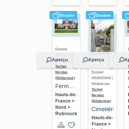
de
Rubrouck
Dossier
Dossier
Dossier
IA59005960 |
Aperçu
Aperçu
A
Réalisé par
Tachet
Nicolas
Dossier
(Rédacteur)
IA59005946 |
Réalisé par
Ferme
Tachet
d’Oude
Hauts-de-
Nicolas
France
>
(Rédacteur)
Hofstede
Nord
>
Cimetière
Rubrouck
Hauts-de-
France
>