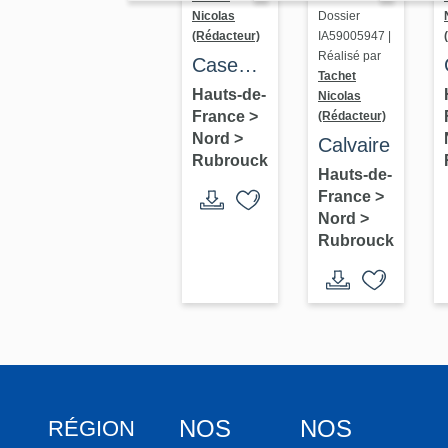
Dossier
Nicolas
IA59005947 |
(Rédacteur)
Réalisé par
Casemate
Tachet
d'infanterie
Hauts-de-
Nicolas
France
>
(Rédacteur)
- double
Nord
>
Calvaire
CEZF-
Rubrouck
Hauts-de-
B, dite
France
>
casemate
Nord
>
des
Rubrouck
Huit-
Mesures
NOS
NOS
RÉGION