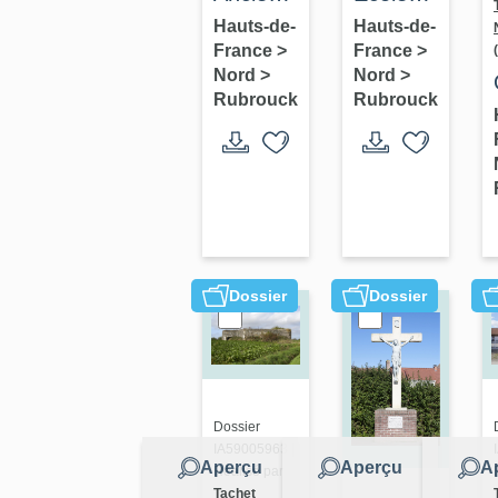
office
maternelle
Hauts-de-
Hauts-de-
France
>
France
>
notarial,
de
Nord
>
Nord
>
actuellement
Rubrouck,
Rubrouck
Rubrouck
maison
autrefois
école de
filles
Dossier
Dossier
Dossier
IA59005963 |
Aperçu
Aperçu
A
Réalisé par
Tachet