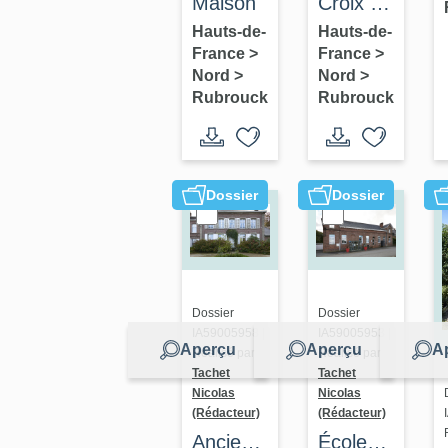
Croix de
Maison
chemin
Hauts-de-
Hauts-de-
France
>
France
>
Nord
>
Nord
>
Rubrouck
Rubrouck
Dossier
Dossier
Dossier
Dossier
IA59005958 |
IA59005953 |
Aperçu
Aperçu
A
Réalisé par
Réalisé par
Tachet
Tachet
Nicolas
Nicolas
(Rédacteur)
(Rédacteur)
Ancien
École