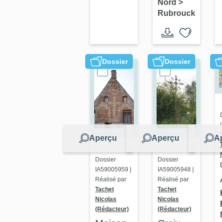
Nord
>
Rubrouck
Dossier
Dossier
Aperçu
Aperçu
A
Dossier
Dossier
IA59005948 |
IA59005959 |
Réalisé par
Réalisé par
Tachet
Tachet
Nicolas
Nicolas
(Rédacteur)
(Rédacteur)