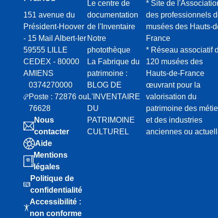
Le centre de
* Site de l'Associatio
151 avenue du
documentation
des professionnels 
Président-Hoover
de l'Inventaire
musées des Hauts-d
- 15 Mail Albert-Ier
Notre
France
59555 LILLE
photothèque
* Réseau associatif 
CEDEX - 80000
La Fabrique du
120 musées des
AMIENS
patrimoine :
Hauts-de-France
0374270000
BLOG DE
œuvrant pour la
Poste : 72876 ou
L'INVENTAIRE
valorisation du
76628
DU
patrimoine des métie
Nous
PATRIMOINE
et des industries
contacter
CULTUREL
anciennes ou actuel
Aide
Mentions
légales
Politique de
confidentialité
Accessibilité :
non conforme