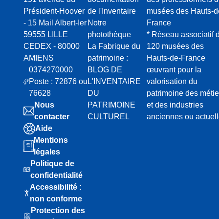
Président-Hoover
de l'Inventaire
musées des Hauts-d
- 15 Mail Albert-Ier
Notre
France
59555 LILLE
photothèque
* Réseau associatif 
CEDEX - 80000
La Fabrique du
120 musées des
AMIENS
patrimoine :
Hauts-de-France
0374270000
BLOG DE
œuvrant pour la
Poste : 72876 ou
L'INVENTAIRE
valorisation du
76628
DU
patrimoine des métie
Nous
PATRIMOINE
et des industries
contacter
CULTUREL
anciennes ou actuel
Aide
Mentions
légales
Politique de
confidentialité
Accessibilité :
non conforme
Protection des