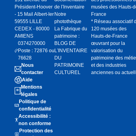
Président-Hoover
de l'Inventaire
musées des Hauts-d
- 15 Mail Albert-Ier
Notre
France
59555 LILLE
photothèque
* Réseau associatif 
CEDEX - 80000
La Fabrique du
120 musées des
AMIENS
patrimoine :
Hauts-de-France
0374270000
BLOG DE
œuvrant pour la
Poste : 72876 ou
L'INVENTAIRE
valorisation du
76628
DU
patrimoine des métie
Nous
PATRIMOINE
et des industries
contacter
CULTUREL
anciennes ou actuel
Aide
Mentions
légales
Politique de
confidentialité
Accessibilité :
non conforme
Protection des