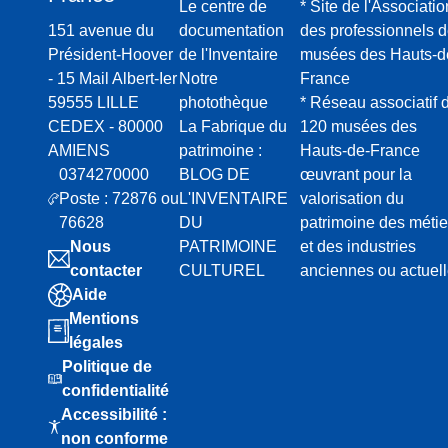
Le centre de
* Site de l'Associatio
151 avenue du
documentation
des professionnels 
Président-Hoover
de l'Inventaire
musées des Hauts-d
- 15 Mail Albert-Ier
Notre
France
59555 LILLE
photothèque
* Réseau associatif 
CEDEX - 80000
La Fabrique du
120 musées des
AMIENS
patrimoine :
Hauts-de-France
0374270000
BLOG DE
œuvrant pour la
Poste : 72876 ou
L'INVENTAIRE
valorisation du
76628
DU
patrimoine des métie
Nous
PATRIMOINE
et des industries
contacter
CULTUREL
anciennes ou actuel
Aide
Mentions
légales
Politique de
confidentialité
Accessibilité :
non conforme