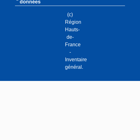
données
(c)
Région
Hauts-
de-
France
-
Inventaire
général.