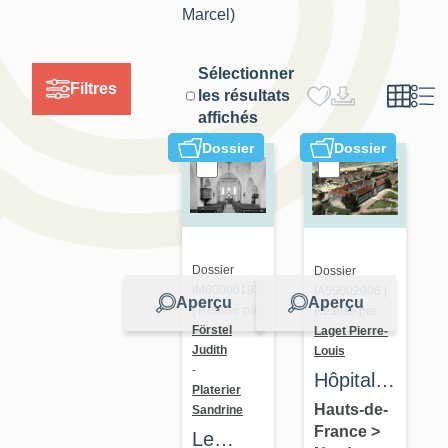
Marcel)
Sélectionner
Filtres
les résultats
affichés
Dossier
Dossier
Dossier
Dossier
IM80000193
IA59002006 |
Aperçu
Aperçu
| Réalisé par
Réalisé par
Förstel
Laget Pierre-
Judith
Louis
-
Hôpital
Platerier
marin et
Hauts-de-
Sandrine
France
>
colonie
Le