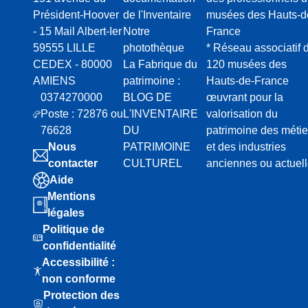
Président-Hoover
de l'Inventaire
musées des Hauts-d
- 15 Mail Albert-Ier
Notre
France
59555 LILLE
photothèque
* Réseau associatif 
CEDEX - 80000
La Fabrique du
120 musées des
AMIENS
patrimoine :
Hauts-de-France
0374270000
BLOG DE
œuvrant pour la
Poste : 72876 ou
L'INVENTAIRE
valorisation du
76628
DU
patrimoine des métie
Nous
PATRIMOINE
et des industries
contacter
CULTUREL
anciennes ou actuel
Aide
Mentions
légales
Politique de
confidentialité
Accessibilité :
non conforme
Protection des